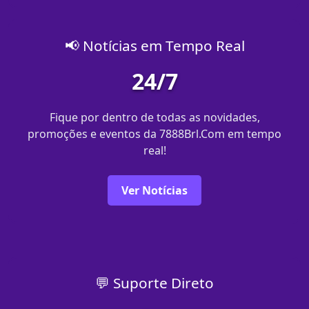
📢 Notícias em Tempo Real
24/7
Fique por dentro de todas as novidades,
promoções e eventos da 7888Brl.Com em tempo
real!
Ver Notícias
💬 Suporte Direto