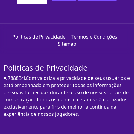
Políticas de Privacidade
Termos e Condições
Sitemap
Políticas de Privacidade
A 7888Brl.Com valoriza a privacidade de seus usuários e
está empenhada em proteger todas as informações
pessoais fornecidas durante o uso de nossos canais de
comunicação. Todos os dados coletados são utilizados
exclusivamente para fins de melhoria contínua da
experiência de nossos jogadores.