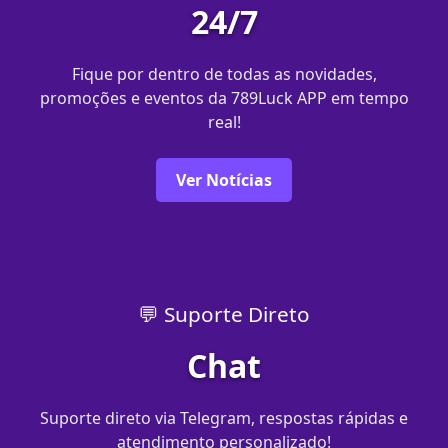
24/7
Fique por dentro de todas as novidades,
promoções e eventos da 789Luck APP em tempo
real!
Ver Notícias
💬 Suporte Direto
Chat
Suporte direto via Telegram, respostas rápidas e
atendimento personalizado!