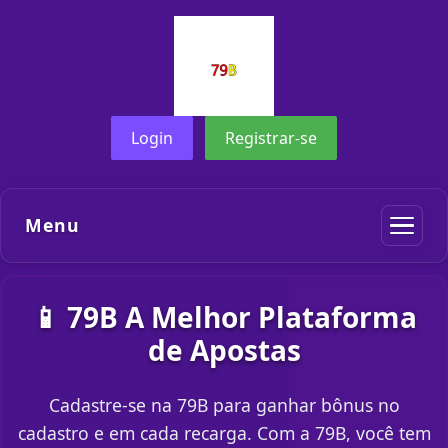
Login
Registrar-se
Menu
📱 79B A Melhor Plataforma
de Apostas
Cadastre-se na 79B para ganhar bônus no
cadastro e em cada recarga. Com a 79B, você tem