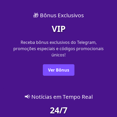
🎁 Bônus Exclusivos
VIP
Receba bônus exclusivos do Telegram,
promoções especiais e códigos promocionais
únicos!
Ver Bônus
📢 Notícias em Tempo Real
24/7