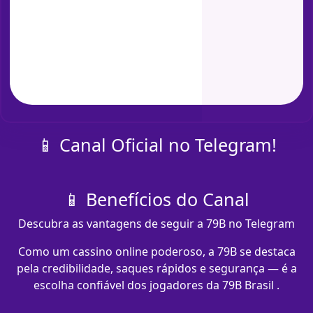
📱 Canal Oficial no Telegram!
📱 Benefícios do Canal
Descubra as vantagens de seguir a 79B no Telegram
Como um cassino online poderoso, a 79B se destaca
pela credibilidade, saques rápidos e segurança — é a
escolha confiável dos jogadores da 79B Brasil .