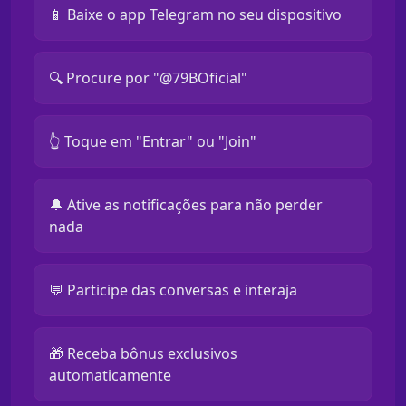
📱 Baixe o app Telegram no seu dispositivo
🔍 Procure por "@79BOficial"
👆 Toque em "Entrar" ou "Join"
🔔 Ative as notificações para não perder
nada
💬 Participe das conversas e interaja
🎁 Receba bônus exclusivos
automaticamente