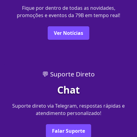
Fique por dentro de todas as novidades,
promoções e eventos da 79B em tempo real!
Ver Notícias
💬 Suporte Direto
Chat
Suporte direto via Telegram, respostas rápidas e
atendimento personalizado!
Falar Suporte