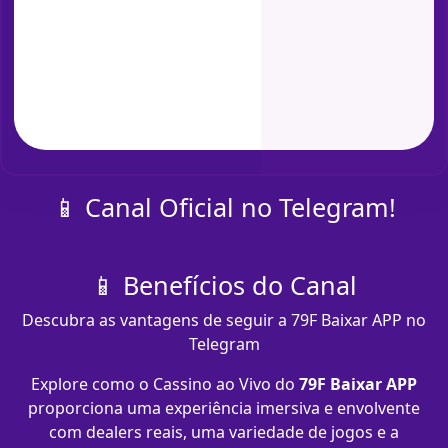
📱 Canal Oficial no Telegram!
📱 Benefícios do Canal
Descubra as vantagens de seguir a 79F Baixar APP no
Telegram
Explore como o Cassino ao Vivo do
79F Baixar APP
proporciona uma experiência imersiva e envolvente
com dealers reais, uma variedade de jogos e a