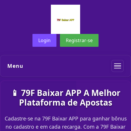
Login
Registrar-se
Menu
📱 79F Baixar APP A Melhor
Plataforma de Apostas
Cadastre-se na 79F Baixar APP para ganhar bônus
no cadastro e em cada recarga. Com a 79F Baixar