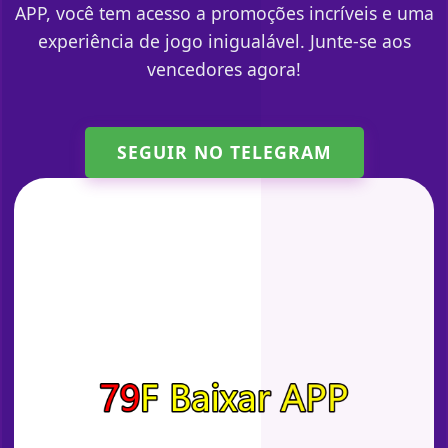
APP, você tem acesso a promoções incríveis e uma
experiência de jogo inigualável. Junte-se aos
vencedores agora!
SEGUIR NO TELEGRAM