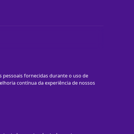
s pessoais fornecidas durante o uso de
elhoria contínua da experiência de nossos