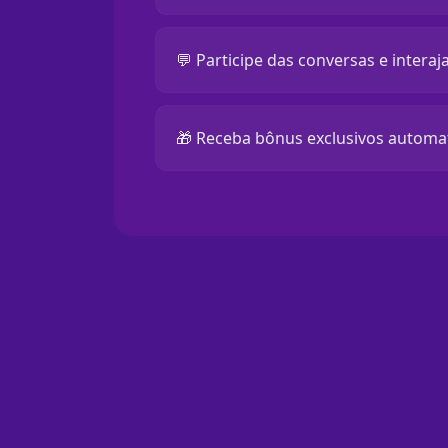
💬 Participe das conversas e interaj
🎁 Receba bônus exclusivos autom