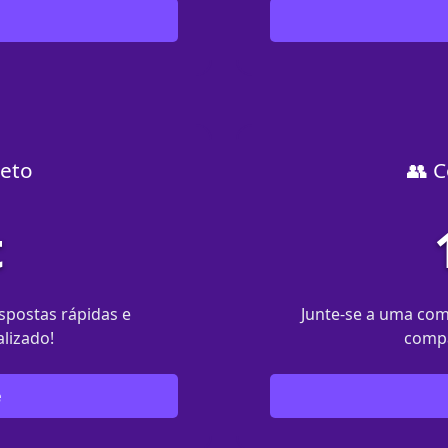
reto
👥 
t
espostas rápidas e
Junte-se a uma com
lizado!
compa
e