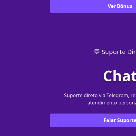
Ver Bônus
💬 Suporte Di
Cha
Suporte direto via Telegram, r
atendimento persona
Falar Suport