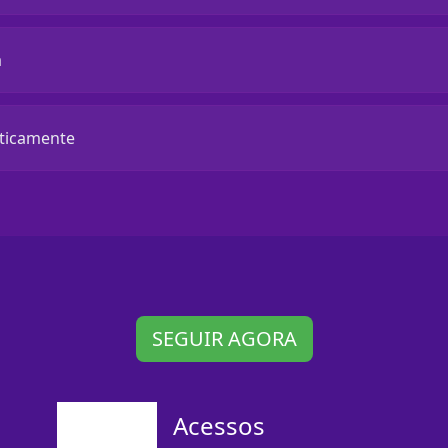
a
aticamente
SEGUIR AGORA
Acessos