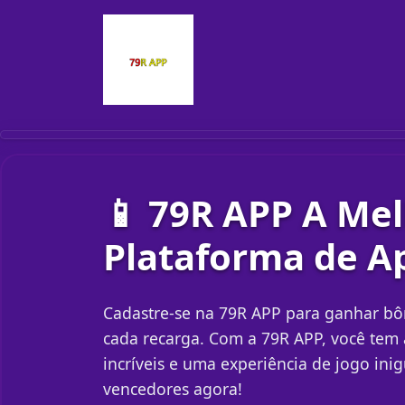
📱 79R APP A Me
Plataforma de A
Cadastre-se na 79R APP para ganhar bô
cada recarga. Com a 79R APP, você tem
incríveis e uma experiência de jogo inig
vencedores agora!