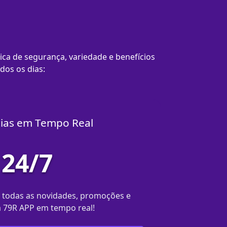
ca de segurança, variedade e benefícios
dos os dias:
cias em Tempo Real
24/7
e todas as novidades, promoções e
a 79R APP em tempo real!