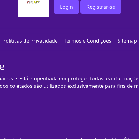
Login
Registrar-se
Políticas de Privacidade
Termos e Condições
Sitemap
de
suários e está empenhada em proteger todas as informaçõe
os coletados são utilizados exclusivamente para fins de m