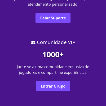
atendimento personalizado!
Falar Suporte
👥 Comunidade VIP
1000+
Junte-se a uma comunidade exclusiva de
jogadores e compartilhe experiências!
Entrar Grupo