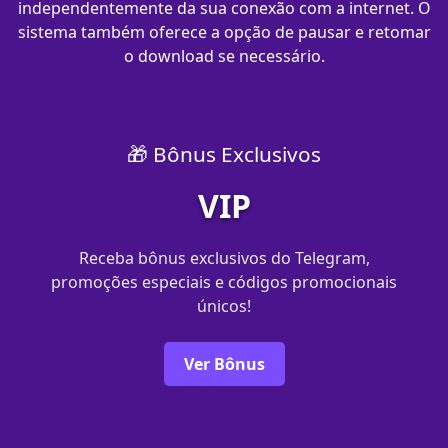
independentemente da sua conexão com a internet. O
sistema também oferece a opção de pausar e retomar
o download se necessário.
🎁 Bônus Exclusivos
VIP
Receba bônus exclusivos do Telegram,
promoções especiais e códigos promocionais
únicos!
Ver Bônus