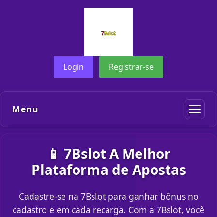
Login
Registrar-se
Menu
📱 7Bslot A Melhor
Plataforma de Apostas
Cadastre-se na 7Bslot para ganhar bônus no
cadastro e em cada recarga. Com a 7Bslot, você