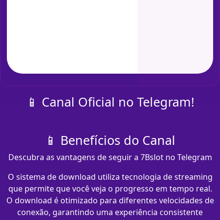
📱 Canal Oficial no Telegram!
📱 Benefícios do Canal
Descubra as vantagens de seguir a 7Bslot no Telegram
O sistema de download utiliza tecnologia de streaming
que permite que você veja o progresso em tempo real.
O download é otimizado para diferentes velocidades de
conexão, garantindo uma experiência consistente