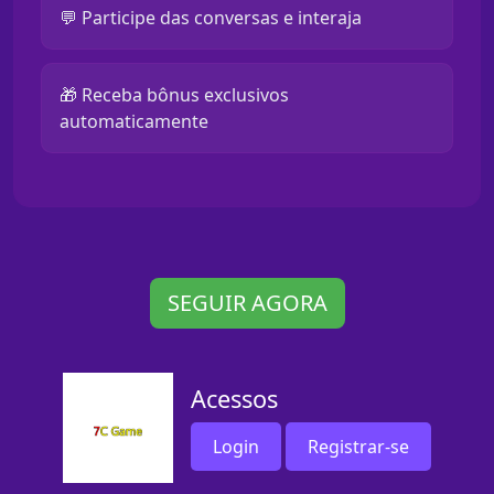
💬 Participe das conversas e interaja
🎁 Receba bônus exclusivos
automaticamente
SEGUIR AGORA
Acessos
Login
Registrar-se