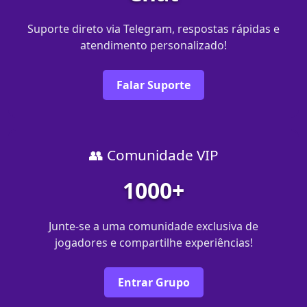
Suporte direto via Telegram, respostas rápidas e
atendimento personalizado!
Falar Suporte
👥 Comunidade VIP
1000+
Junte-se a uma comunidade exclusiva de
jogadores e compartilhe experiências!
Entrar Grupo