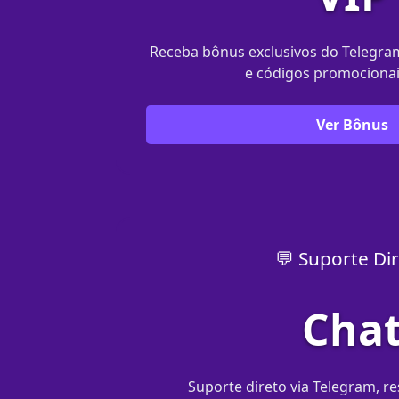
Receba bônus exclusivos do Telegra
e códigos promocionai
Ver Bônus
💬 Suporte Di
Cha
Suporte direto via Telegram, r