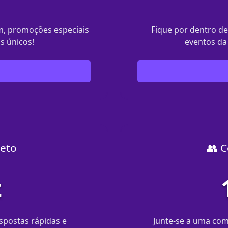
m, promoções especiais
Fique por dentro d
s únicos!
eventos da
reto
👥 
t
espostas rápidas e
Junte-se a uma com