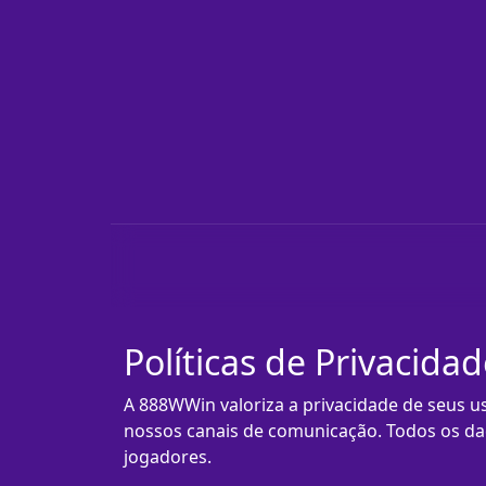
Políticas de Privacida
A 888WWin valoriza a privacidade de seus 
nossos canais de comunicação. Todos os dad
jogadores.