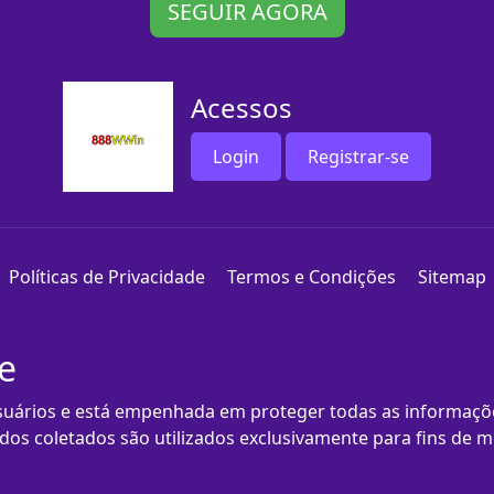
SEGUIR AGORA
Acessos
Login
Registrar-se
Políticas de Privacidade
Termos e Condições
Sitemap
de
usuários e está empenhada em proteger todas as informaçõ
os coletados são utilizados exclusivamente para fins de m