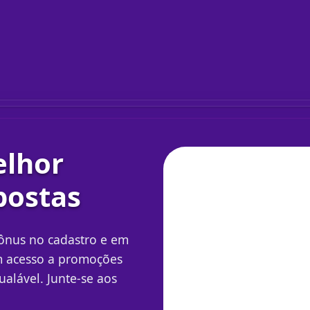
elhor
postas
ônus no cadastro e em
m acesso a promoções
ualável. Junte-se aos