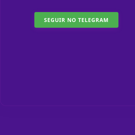
SEGUIR NO TELEGRAM