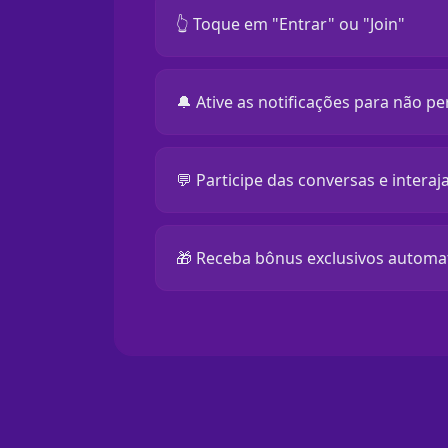
👆 Toque em "Entrar" ou "Join"
🔔 Ative as notificações para não p
💬 Participe das conversas e interaj
🎁 Receba bônus exclusivos autom