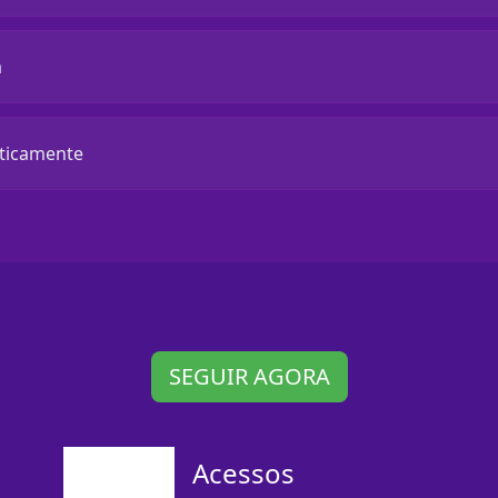
a
aticamente
SEGUIR AGORA
Acessos