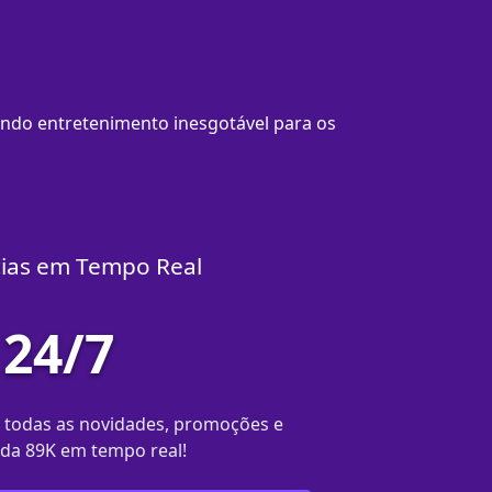
endo entretenimento inesgotável para os
cias em Tempo Real
24/7
e todas as novidades, promoções e
 da 89K em tempo real!