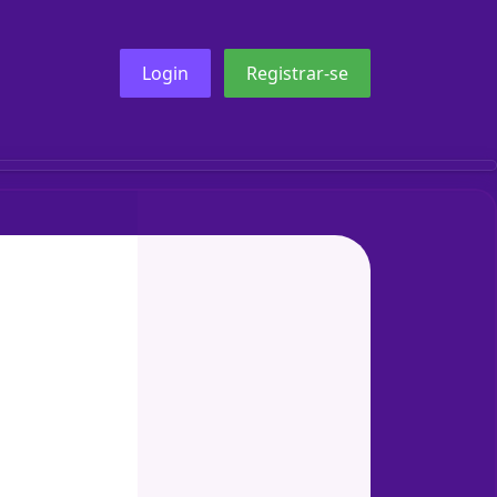
Login
Registrar-se