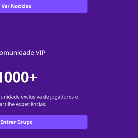
Ver Notícias
Comunidade VIP
1000+
unidade exclusiva de jogadores e
rtilhe experiências!
Entrar Grupo