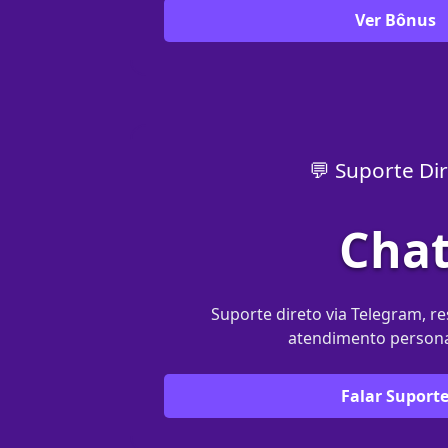
Ver Bônus
💬 Suporte Di
Cha
Suporte direto via Telegram, r
atendimento persona
Falar Suport