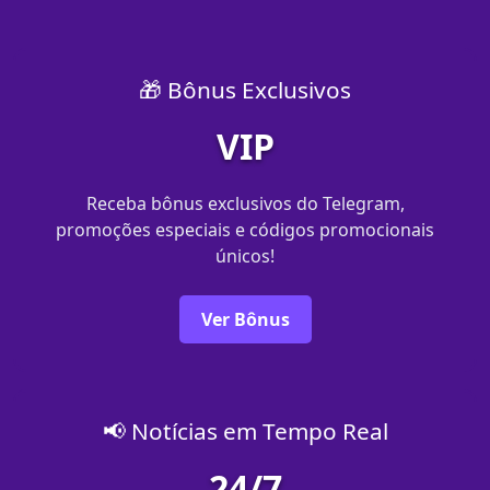
🎁 Bônus Exclusivos
VIP
Receba bônus exclusivos do Telegram,
promoções especiais e códigos promocionais
únicos!
Ver Bônus
📢 Notícias em Tempo Real
24/7