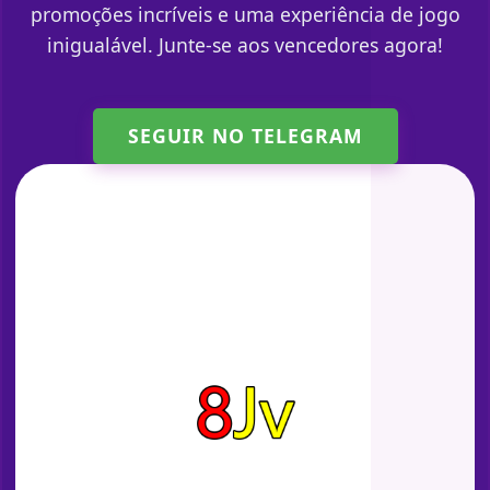
promoções incríveis e uma experiência de jogo
inigualável. Junte-se aos vencedores agora!
SEGUIR NO TELEGRAM