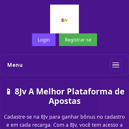
Login
Registrar-se
Menu
📱 8Jv A Melhor Plataforma de
Apostas
Cadastre-se na 8Jv para ganhar bônus no cadastro
e em cada recarga. Com a 8Jv, você tem acesso a