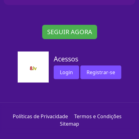
SEGUIR AGORA
Acessos
Login
Registrar-se
Políticas de Privacidade
Termos e Condições
Sitemap