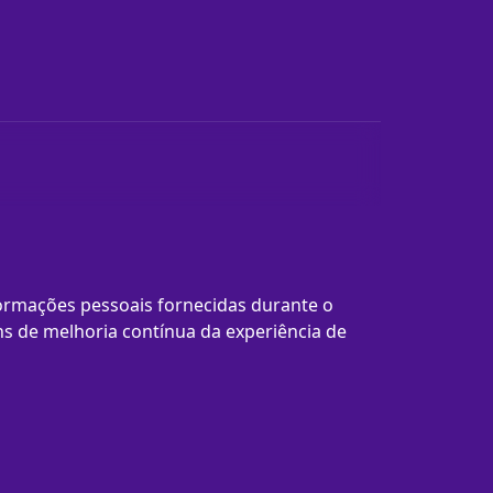
formações pessoais fornecidas durante o
ns de melhoria contínua da experiência de