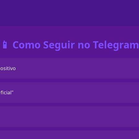
📱 Como Seguir no Telegram
ositivo
icial"