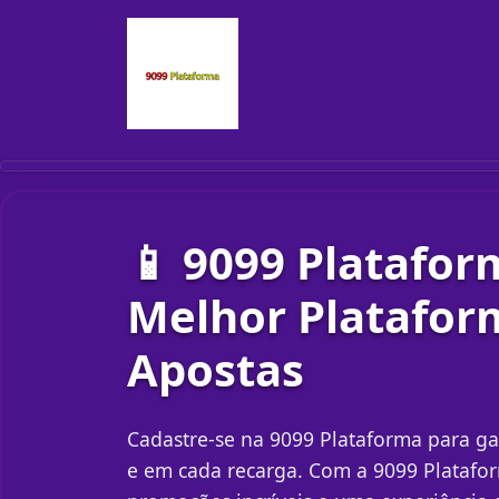
📱 9099 Platafor
Melhor Platafor
Apostas
Cadastre-se na 9099 Plataforma para g
e em cada recarga. Com a 9099 Platafor