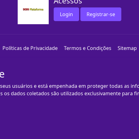
Acessos
Login
Registrar-se
Políticas de Privacidade
Termos e Condições
Sitemap
de
e seus usuários e está empenhada em proteger todas as in
 os dados coletados são utilizados exclusivamente para fi