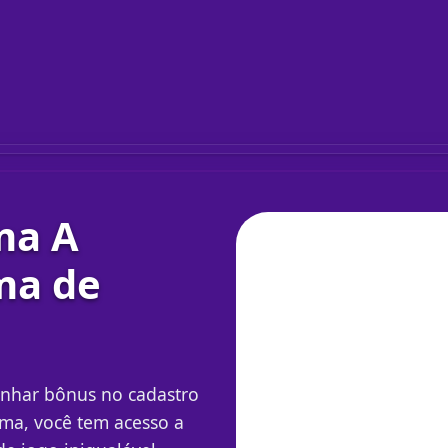
ma A
ma de
anhar bônus no cadastro
ma, você tem acesso a