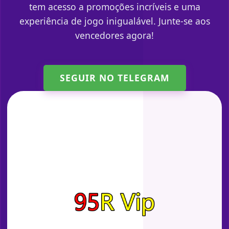
tem acesso a promoções incríveis e uma
experiência de jogo inigualável. Junte-se aos
vencedores agora!
SEGUIR NO TELEGRAM