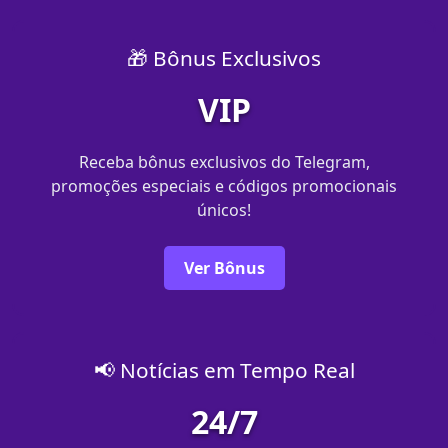
🎁 Bônus Exclusivos
VIP
Receba bônus exclusivos do Telegram,
promoções especiais e códigos promocionais
únicos!
Ver Bônus
📢 Notícias em Tempo Real
24/7