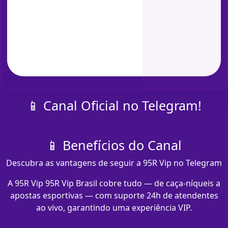
📱 Canal Oficial no Telegram!
📱 Benefícios do Canal
Descubra as vantagens de seguir a 95R Vip no Telegram
A 95R Vip 95R Vip Brasil cobre tudo — de caça-níqueis a
apostas esportivas — com suporte 24h de atendentes
ao vivo, garantindo uma experiência VIP.