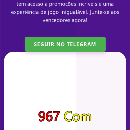
tem acesso a promoções incríveis e uma
experiência de jogo inigualável. Junte-se aos
vencedores agora!
SEGUIR NO TELEGRAM