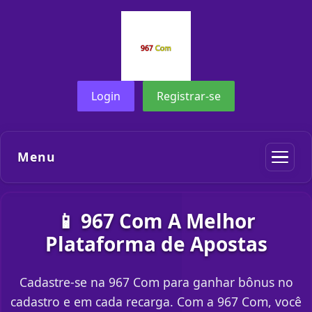
Login
Registrar-se
Menu
📱 967 Com A Melhor
Plataforma de Apostas
Cadastre-se na 967 Com para ganhar bônus no
cadastro e em cada recarga. Com a 967 Com, você