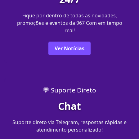
Fique por dentro de todas as novidades,
promoções e eventos da 967 Com em tempo
real!
Ver Notícias
💬 Suporte Direto
Chat
Suporte direto via Telegram, respostas rápidas e
atendimento personalizado!