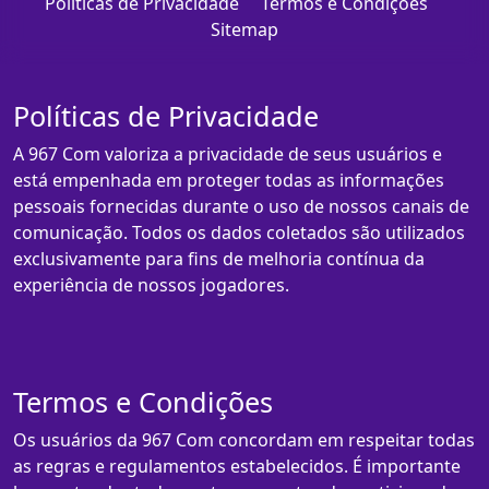
Políticas de Privacidade
Termos e Condições
Sitemap
Políticas de Privacidade
A 967 Com valoriza a privacidade de seus usuários e
está empenhada em proteger todas as informações
pessoais fornecidas durante o uso de nossos canais de
comunicação. Todos os dados coletados são utilizados
exclusivamente para fins de melhoria contínua da
experiência de nossos jogadores.
Termos e Condições
Os usuários da 967 Com concordam em respeitar todas
as regras e regulamentos estabelecidos. É importante