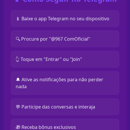
📱 Baixe o app Telegram no seu dispositivo
🔍 Procure por "@967 ComOficial"
👆 Toque em "Entrar" ou "Join"
🔔 Ative as notificações para não perder
nada
💬 Participe das conversas e interaja
🎁 Receba bônus exclusivos