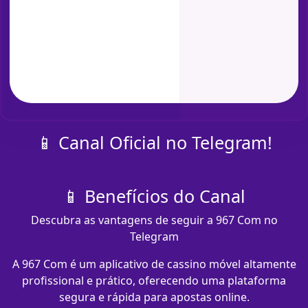
📱 Canal Oficial no Telegram!
📱 Benefícios do Canal
Descubra as vantagens de seguir a 967 Com no
Telegram
A 967 Com é um aplicativo de cassino móvel altamente
profissional e prático, oferecendo uma plataforma
segura e rápida para apostas online.