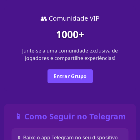
👥 Comunidade VIP
1000+
Junte-se a uma comunidade exclusiva de
jogadores e compartilhe experiências!
Entrar Grupo
📱 Como Seguir no Telegram
📱 Baixe o app Telegram no seu dispositivo