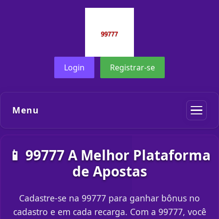
Login
Registrar-se
Menu
📱 99777 A Melhor Plataforma
de Apostas
Cadastre-se na 99777 para ganhar bônus no
cadastro e em cada recarga. Com a 99777, você